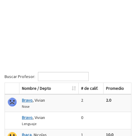
Buscar Profesor:
Nombre / Depto
# de calif.
Promedio
Bravo
, Vivian
2
2.0
Nose
Bravo
, Vivian
0
Lenguaje
Ibaca
, Nicolas
1
10.0