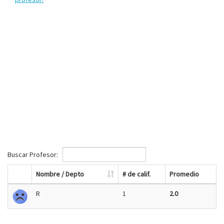
Buscar Profesor:
Nombre / Depto
# de calif.
Promedio
R
1
2.0