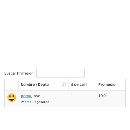
Buscar Profesor:
Nombre / Depto
# de calif.
Promedio
poma
, jose
1
10.0
Padre Luis gallardo